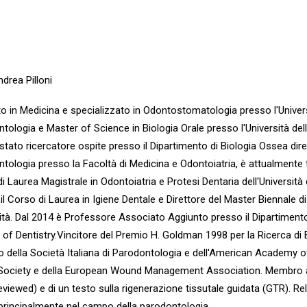
ndrea Pilloni
o in Medicina e specializzato in Odontostomatologia presso l'Univer
tologia e Master of Science in Biologia Orale presso l'Università del
stato ricercatore ospite presso il Dipartimento di Biologia Ossea dire
tologia presso la Facoltà di Medicina e Odontoiatria, è attualmente t
i Laurea Magistrale in Odontoiatria e Protesi Dentaria dell'Università
il Corso di Laurea in Igiene Dentale e Direttore del Master Biennale di
ità. Dal 2014 è Professore Associato Aggiunto presso il Dipartimento 
 of Dentistry.Vincitore del Premio H. Goldman 1998 per la Ricerca di 
della Società Italiana di Parodontologia e dell'American Academy 
Society e della European Wound Management Association. Membro atti
eviewed) e di un testo sulla rigenerazione tissutale guidata (GTR). Relat
rincipalmente nel campo della parodontologia.