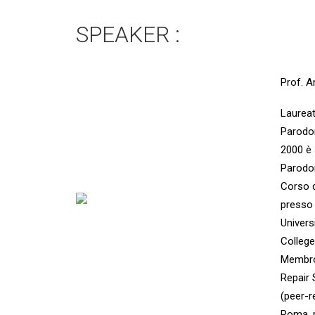
SPEAKER :
Prof. A
Laureat
Parodon
2000 è 
Parodon
Corso d
presso 
Univers
College
Membro 
Repair 
(peer-r
Roma, p