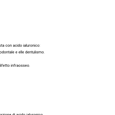
esta con acido ialuronico:
arodontale e elle dentulismo.
difetto infraosseo.
zione di acido ialuronico.