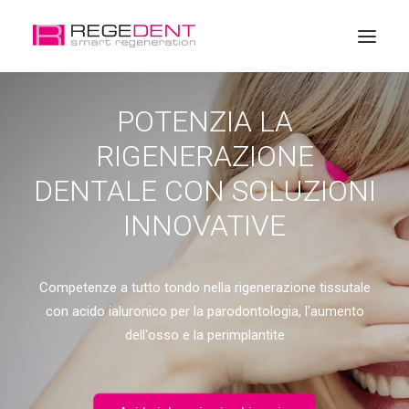
POTENZIA LA
Home
RIGENERAZIONE
Rigenerazione dentale
DENTALE CON SOLUZIONI
Prodotto
INNOVATIVE
Formazione
Chi siamo
Shop online
Competenze a tutto tondo nella rigenerazione tissutale
con acido ialuronico per la parodontologia, l'aumento
dell'osso e la perimplantite