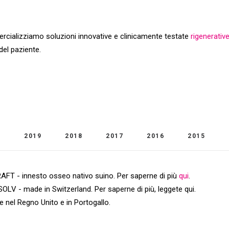
ializziamo soluzioni innovative e clinicamente testate
rigenerativ
del paziente.
0
2019
2018
2017
2016
2015
FT - innesto osseo nativo suino. Per saperne di più
qui
.
SOLV - made in Switzerland. Per saperne di più, leggete qui.
e nel Regno Unito e in Portogallo.