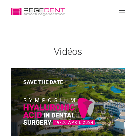
Accueil
Vidéos
La régénération dentaire
Produits
Éducation
SAVE THE DATE
A propos de Regedent