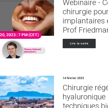
Webinaire - 
chirurgie pour
implantaires 
Prof Friedman
Lire la suite
14 février 2023
Chirurgie régé
hyaluronique r
techniques bi