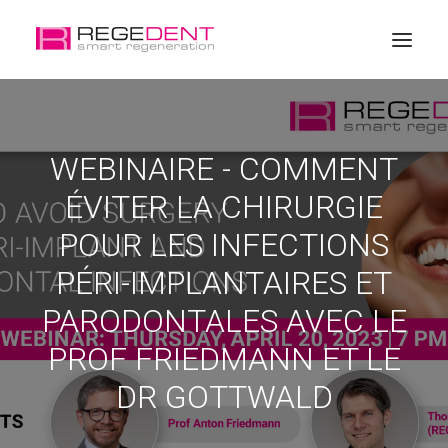
Accueil
WEBINAIRE - COMMENT
La régénération dentaire
ÉVITER LA CHIRURGIE
Produits
POUR LES INFECTIONS
Éducation
PÉRI-IMPLANTAIRES ET
A propos de Regedent
PARODONTALES AVEC LE
PROF FRIEDMANN ET LE
DR GOTTWALD