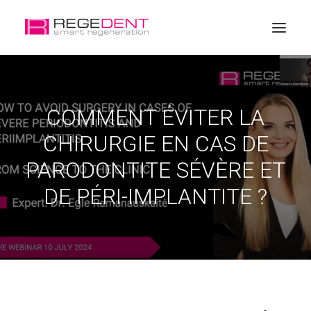
Accueil
COMMENT ÉVITER LA
La régénération dentaire
CHIRURGIE EN CAS DE
Produits
PARODONTITE SÉVÈRE ET
Éducation
DE PÉRI-IMPLANTITE ?
A propos de Regedent