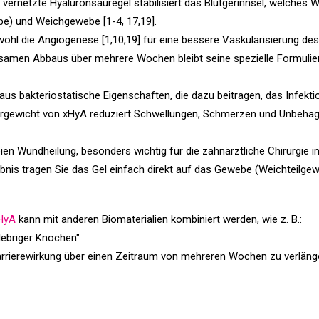
vernetzte Hyaluronsäuregel stabilisiert das Blutgerinnsel, welches 
be) und Weichgewebe [1-4, 17,19].
ohl die Angiogenese [1,10,19] für eine bessere Vaskularisierung de
gsamen Abbaus über mehrere Wochen bleibt seine spezielle Formuli
aus bakteriostatische Eigenschaften, die dazu beitragen, das Infektio
rgewicht von xHyA reduziert Schwellungen, Schmerzen und Unbehage
ien Wundheilung, besonders wichtig für die zahnärztliche Chirurgie i
ebnis tragen Sie das Gel einfach direkt auf das Gewebe (Weichteilg
HyA
kann mit anderen Biomaterialien kombiniert werden, wie z. B.:
lebriger Knochen"
rrierewirkung über einen Zeitraum von mehreren Wochen zu verläng