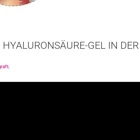
S HYALURONSÄURE-GEL IN DE
raft
.