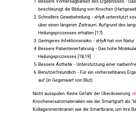
Bessere Vorhersagbarkeit des Ergebnisses - Das 
beschleunigt die Bildung von Knochen (Hartgewe
Schnellere Gewebeheilung - xHyA unterstützt sow
über einen längeren Zeitraum. Aufgrund des lan
Heilungsprozesses erhalten [17].
Geringeres Infektionsrisiko - xHyA hat von Natur 
Bessere Patientenerfahrung - Das hohe Molekula
Heilungsprozesses [18,19].
Bessere Ästhetik - Unterstützung einer narbenfre
Benutzerfreundlich - Für ein vorhersehbares Erg
auf (in Gegenwart von Blut).
Nicht ausspülen. Keine Gefahr der Überdosierung.
x
Knochenersatzmaterialien wie der Smartgraft als "k
Kollagenmembranen wie die Smartbrane, um ihre Ba