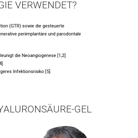
GIE VERWENDET?
ation (GTR) sowie die gesteuerte
enerative periimplantäre und parodontale
unigt die Neoangiogenese [1,2].
].
eres Infektionsrisiko [5].
YALURONSÄURE-GEL