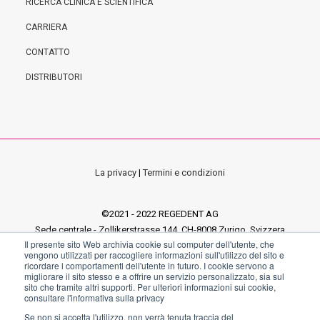
RICERCA CLINICA E SCIENTIFICA
CARRIERA
CONTATTO
DISTRIBUTORI
La privacy
|
Termini e condizioni
©2021 - 2022 REGEDENT AG
Sede centrale - Zollikerstrasse 144, CH-8008 Zurigo, Svizzera
Il presente sito Web archivia cookie sul computer dell'utente, che
Ufficio tedesco - Pfarrgasse 6, 97337 Dettelbach, Germania
vengono utilizzati per raccogliere informazioni sull'utilizzo del sito e
Ufficio italiano - Via E. Fermi 18, Sandrigo 36066 VI, Italia
ricordare i comportamenti dell'utente in futuro. I cookie servono a
migliorare il sito stesso e a offrire un servizio personalizzato, sia sul
sito che tramite altri supporti. Per ulteriori informazioni sui cookie,
consultare l'informativa sulla privacy
Se non si accetta l'utilizzo, non verrà tenuta traccia del