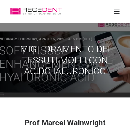
Home
MIGLIORAMENTO DEI
Rigenerazione dentale
TESSUTI MOLLI CON
Prodotto
ACIDO IALURONICO
Formazione
Chi siamo
Shop online
Prof Marcel Wainwright