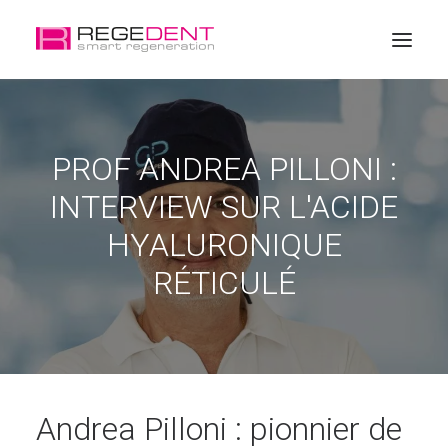
Accueil
PROF ANDREA PILLONI :
La régénération dentaire
INTERVIEW SUR L'ACIDE
Produits
HYALURONIQUE
Éducation
RÉTICULÉ
A propos de Regedent
Andrea Pilloni : pionnier de