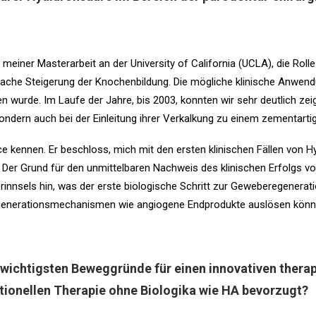
einer Masterarbeit an der University of California (UCLA), die Rol
che Steigerung der Knochenbildung. Die mögliche klinische Anwendu
 wurde. Im Laufe der Jahre, bis 2003, konnten wir sehr deutlich ze
sondern auch bei der Einleitung ihrer Verkalkung zu einem zementart
ce kennen. Er beschloss, mich mit den ersten klinischen Fällen von 
r Grund für den unmittelbaren Nachweis des klinischen Erfolgs von 
innsels hin, was der erste biologische Schritt zur Geweberegeneration 
generationsmechanismen wie angiogene Endprodukte auslösen können
e wichtigsten Beweggründe für einen innovativen thera
ditionellen Therapie ohne Biologika wie HA bevorzugt?