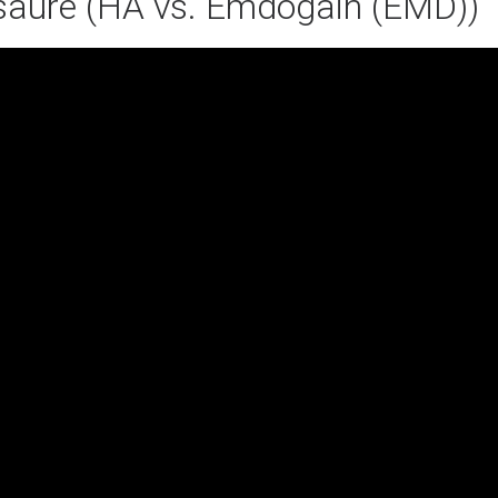
nsäure (HA vs. Emdogain (EMD))