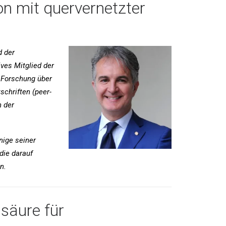
on mit quervernetzter
d der
ves Mitglied der
n Forschung über
schriften (peer-
n der
nige seiner
die darauf
n.
nsäure für