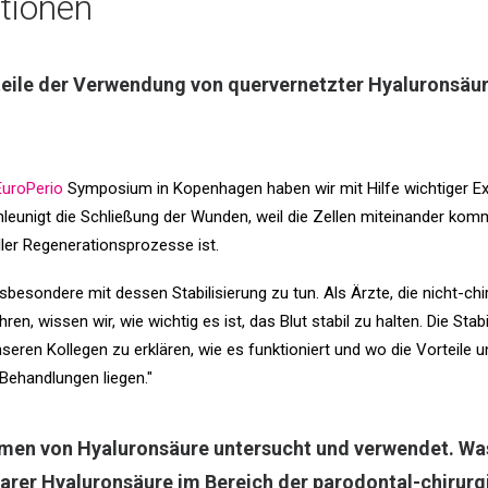
tionen
rteile der Verwendung von quervernetzter Hyaluronsäur
EuroPerio
Symposium in Kopenhagen haben wir mit Hilfe wichtiger Ex
chleunigt die Schließung der Wunden, weil die Zellen miteinander ko
aller Regenerationsprozesse ist.
sbesondere mit dessen Stabilisierung zu tun. Als Ärzte, die nicht-c
n, wissen wir, wie wichtig es ist, das Blut stabil zu halten. Die Stabi
nseren Kollegen zu erklären, wie es funktioniert und wo die Vorteile
Behandlungen liegen."
men von Hyaluronsäure untersucht und verwendet. Was 
earer Hyaluronsäure im Bereich der parodontal-chirurg