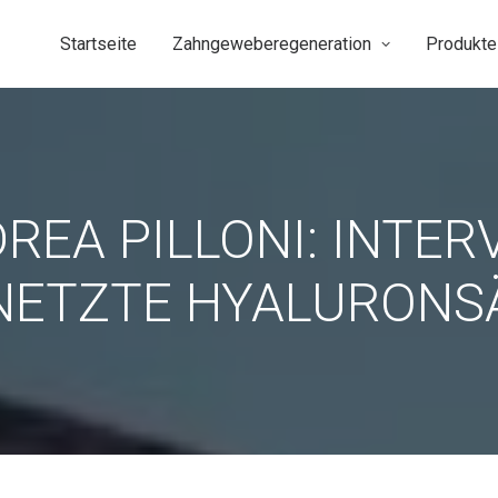
Startseite
Zahngeweberegeneration
Produkte
DREA PILLONI: INTER
NETZTE HYALURONS