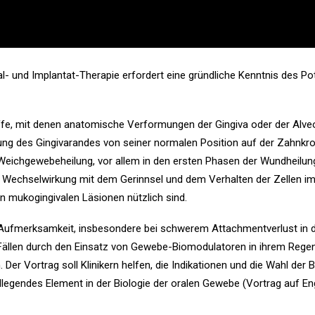
- und Implantat-Therapie erfordert eine gründliche Kenntnis des Po
iffe, mit denen anatomische Verformungen der Gingiva oder der Alveo
ung des Gingivarandes von seiner normalen Position auf der Zahnkro
r Weichgewebeheilung, vor allem in den ersten Phasen der Wundheilun
e Wechselwirkung mit dem Gerinnsel und dem Verhalten der Zellen i
n mukogingivalen Läsionen nützlich sind.
Aufmerksamkeit, insbesondere bei schwerem Attachmentverlust in d
en Fällen durch den Einsatz von Gewebe-Biomodulatoren in ihrem Reg
Der Vortrag soll Klinikern helfen, die Indikationen und die Wahl de
ndlegendes Element in der Biologie der oralen Gewebe (Vortrag auf Eng