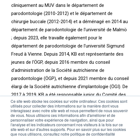
cliniquement au MUV dans le département de
parodontologie (2010-2012) et le département de
chirurgie buccale (2012-2014) et a déménagé en 2014 au
département de parodontologie de l'université de Malmö
; depuis 2023, elle travaille également pour le
département de parodontologie de l'université Sigmund
Freud à Vienne. Depuis 2014, KB est représentante des
jeunes de l'ÖGP, depuis 2016 membre du conseil
d'administration de la Société autrichienne de
parodontologie (ÖGP), et depuis 2021 membre du conseil
élargi de la Société autrichienne d'implantologie (ÖGI). De
2017 à 2019, KB a été responsable junior du Comité des
Ce site web stocke les cookies sur votre ordinateur. Ces cookies sont
affaires scientifiques de l'EFP, en 2018 et 2022
utilisés pour collecter des informations sur la manière dont vous
interagissez avec notre site web et nous permettent de nous souvenir
ambassadeur de l'ÖGP pour EuroPerio9 à Amsterdam et
de vous. Nous utilisons ces informations afin d'améliorer et de
EuroPerio10 à Copenhague, et actuellement secrétaire
personnaliser votre expérience de navigation, ainsi que pour
l'analyse et les indicateurs concernant nos visiteurs à la fois sur ce
du Comité des affaires scientifiques de l'EFP.
site web et sur d'autres supports. Pour en savoir plus sur les cookies
que nous utilisons, consultez notre politique de confidentialité