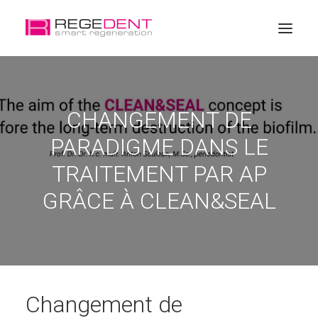
Accueil
CHANGEMENT DE
La régénération dentaire
PARADIGME DANS LE
Produits
TRAITEMENT PAR AP
Éducation
GRÂCE À CLEAN&SEAL
A propos de Regedent
Changement de