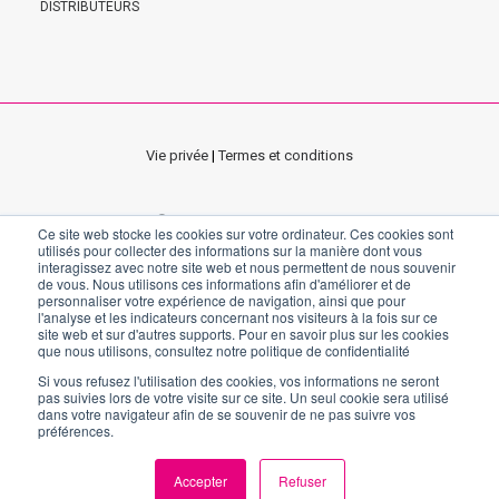
DISTRIBUTEURS
Vie privée
|
Termes et conditions
©2021 – 2022 REGEDENT AG
Ce site web stocke les cookies sur votre ordinateur. Ces cookies sont
Siège social - Zollikerstrasse 144, CH-8008 Zurich, Suisse
utilisés pour collecter des informations sur la manière dont vous
interagissez avec notre site web et nous permettent de nous souvenir
Bureau allemand - Pfarrgasse 6, 97337 Dettelbach, Deutschland
de vous. Nous utilisons ces informations afin d'améliorer et de
Bureau italien - via Enrico Fermi 18, Sandrigo 36066 VI, Italia
personnaliser votre expérience de navigation, ainsi que pour
l'analyse et les indicateurs concernant nos visiteurs à la fois sur ce
site web et sur d'autres supports. Pour en savoir plus sur les cookies
que nous utilisons, consultez notre politique de confidentialité
Si vous refusez l'utilisation des cookies, vos informations ne seront
pas suivies lors de votre visite sur ce site. Un seul cookie sera utilisé
dans votre navigateur afin de se souvenir de ne pas suivre vos
préférences.
[elfsight_age_verification id="4"]
Accepter
Refuser
FR