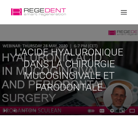
Accueil
L'ACIDE HYALURONIQUE
La régénération dentaire
DANS LA CHIRURGIE
Produits
MUCOGINGIVALE ET
Éducation
PARODONTALE
A propos de Regedent