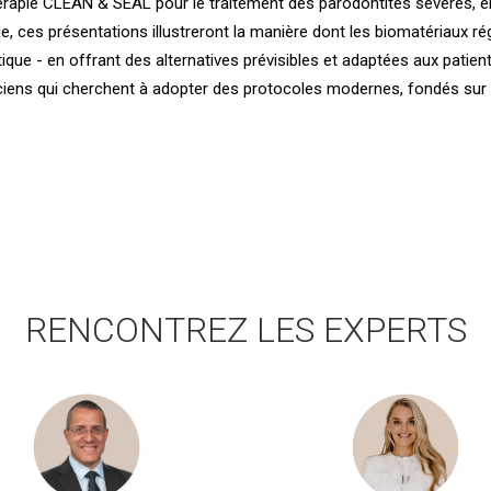
érapie CLEAN & SEAL pour le traitement des parodontites sévères, e
e, ces présentations illustreront la manière dont les biomatériaux r
ique - en offrant des alternatives prévisibles et adaptées aux patie
iciens qui cherchent à adopter des protocoles modernes, fondés sur
RENCONTREZ LES EXPERTS