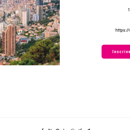
1
https:/
Inscriv