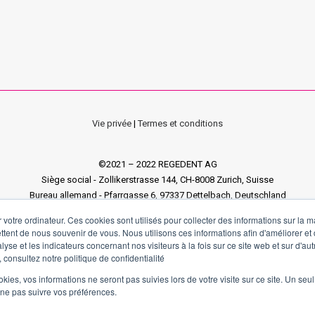
Vie privée
|
Termes et conditions
©2021 – 2022 REGEDENT AG
Siège social - Zollikerstrasse 144, CH-8008 Zurich, Suisse
Bureau allemand - Pfarrgasse 6, 97337 Dettelbach, Deutschland
Bureau italien - via Enrico Fermi 18, Sandrigo 36066 VI, Italia
 votre ordinateur. Ces cookies sont utilisés pour collecter des informations sur la 
ttent de nous souvenir de vous. Nous utilisons ces informations afin d'améliorer et
lyse et les indicateurs concernant nos visiteurs à la fois sur ce site web et sur d'au
 consultez notre politique de confidentialité
ookies, vos informations ne seront pas suivies lors de votre visite sur ce site. Un seu
 ne pas suivre vos préférences.