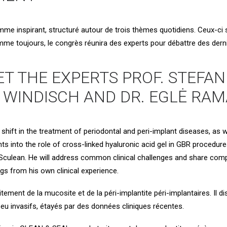
mme inspirant, structuré autour de trois thèmes quotidiens. Ceux-ci
 Comme toujours, le congrès réunira des experts pour débattre des de
T THE EXPERTS PROF. STEFAN 
R WINDISCH AND DR. EGLĖ RA
ift in the treatment of periodontal and peri-implant diseases, as w
ghts into the role of cross-linked hyaluronic acid
gel
in GBR procedure
 Sculean
. He will address common clinical challenges and share compe
ngs from his own clinical experience.
itement de la mucosite et de la péri-implantite péri-implantaires. Il 
eu invasifs, étayés par des données cliniques récentes.