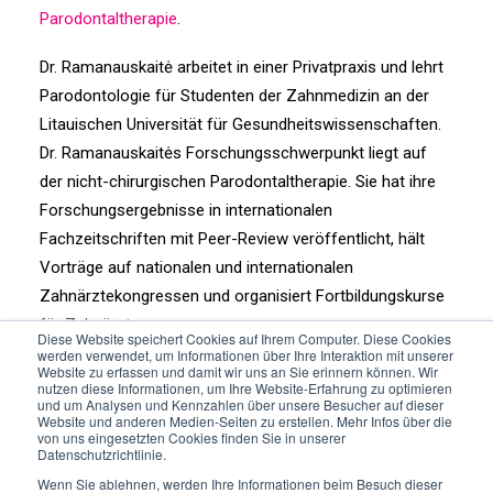
Parodontaltherapie
.
Dr. Ramanauskaitė arbeitet in einer Privatpraxis und lehrt
Parodontologie für Studenten der Zahnmedizin an der
Litauischen Universität für Gesundheitswissenschaften.
Dr. Ramanauskaitės Forschungsschwerpunkt liegt auf
der nicht-chirurgischen Parodontaltherapie. Sie hat ihre
Forschungsergebnisse in internationalen
Fachzeitschriften mit Peer-Review veröffentlicht, hält
Vorträge auf nationalen und internationalen
Zahnärztekongressen und organisiert Fortbildungskurse
für Zahnärzte.
Diese Website speichert Cookies auf Ihrem Computer. Diese Cookies
werden verwendet, um Informationen über Ihre Interaktion mit unserer
Website zu erfassen und damit wir uns an Sie erinnern können. Wir
Dr. Ramanauskaitė liebt aktive Freizeitgestaltung -
nutzen diese Informationen, um Ihre Website-Erfahrung zu optimieren
Laufen, Yoga und Kitesurfen. Ihr nächstes Ziel ist es,
und um Analysen und Kennzahlen über unsere Besucher auf dieser
Website und anderen Medien-Seiten zu erstellen. Mehr Infos über die
einen Marathon zu laufen.
von uns eingesetzten Cookies finden Sie in unserer
Datenschutzrichtlinie.
Wenn Sie ablehnen, werden Ihre Informationen beim Besuch dieser