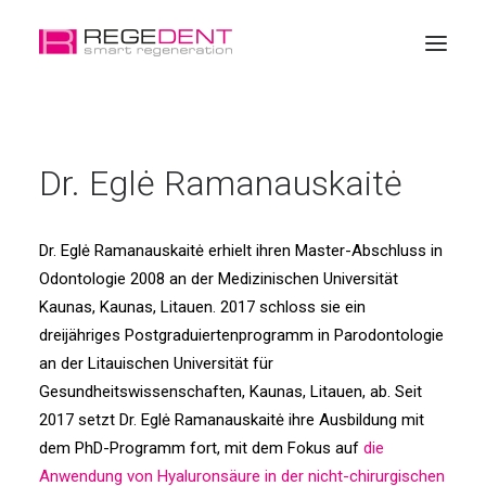
Startseite
Dr. Eglė Ramanauskaitė
Zahngeweberegeneration
Produkte
Dr. Eglė Ramanauskaitė erhielt ihren Master-Abschluss in
Weiterbildung
Odontologie 2008 an der Medizinischen Universität
Über REGEDENT
Kaunas, Kaunas, Litauen. 2017 schloss sie ein
dreijähriges Postgraduiertenprogramm in Parodontologie
Online Geschäft
an der Litauischen Universität für
Gesundheitswissenschaften, Kaunas, Litauen, ab. Seit
2017 setzt Dr. Eglė Ramanauskaitė ihre Ausbildung mit
dem PhD-Programm fort, mit dem Fokus auf
die
Anwendung von Hyaluronsäure in der nicht-chirurgischen