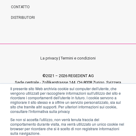
CONTATTO
DISTRIBUTORI
La privacy
|
Termini e condizioni
©2021 – 2026 REGEDENT AG
Sede centrale - Zollikerstrasse 144, CH-8008 Zurigo, Svizzera
Il presente sito Web archivia cookie sul computer dell'utente, che
Ufficio tedesco - Pfarrgasse 6, 97337 Dettelbach, Germania
vengono utilizzati per raccogliere informazioni sull'utilizzo del sito e
Ufficio italiano - Via E. Fermi 18, Sandrigo 36066 VI, Italia
ricordare i comportamenti dell'utente in futuro. I cookie servono a
migliorare il sito stesso e a offrire un servizio personalizzato, sia sul
sito che tramite altri supporti. Per ulteriori informazioni sui cookie,
consultare l'informativa sulla privacy
Se non si accetta l'utilizzo, non verrà tenuta traccia del
comportamento durante visita, ma verrà utilizzato un unico cookie nel
browser per ricordare che si è scelto di non registrare informazioni
sulla navigazione.