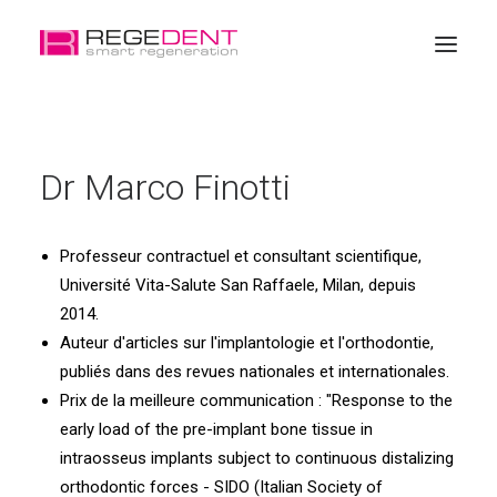
Accueil
Dr Marco Finotti
La régénération dentaire
Produits
Professeur contractuel et consultant scientifique,
Éducation
Université Vita-Salute San Raffaele, Milan, depuis
A propos de Regedent
2014.
Auteur d'articles sur l'implantologie et l'orthodontie,
Boutique en ligne
publiés dans des revues nationales et internationales.
Prix de la meilleure communication : "Response to the
early load of the pre-implant bone tissue in
intraosseus implants subject to continuous distalizing
orthodontic forces - SIDO (Italian Society of